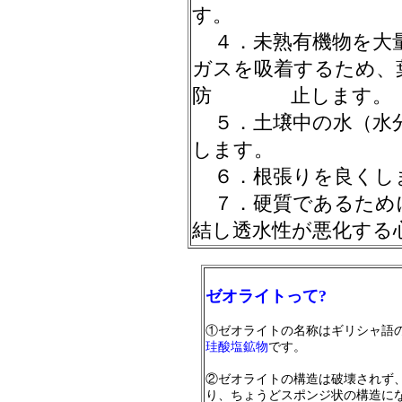
す。
４．未熟有機物を大量
ガスを吸着するため、
防 止します。
５．土壌中の水（水分
します。
６．根張りを良くし
７．硬質であるため
結し透水性が悪化する
ゼオライトって
?
①ゼオライトの名称はギリシャ語
珪酸塩鉱物
です。
②ゼオライトの構造は破壊されず
り、ちょうどスポンジ状の構造に