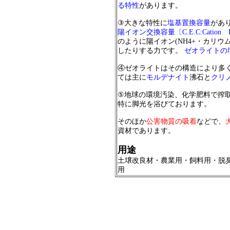
る特性
があります。
③大きな特性に
塩基置換容量
があ
陽イオン交換容量〔
C.E.C:Cation 
のように陽イオン
(NH4+・カリ
したりする力です。
ゼオライトの
④ゼオライトはその構造により多
ては主に
モルデナイト
沸石と
クリ
⑤地球の環境汚染、化学肥料で搾
特に脚光を浴びております。
そのほか
公害物質の吸着
などで、
資材であります。
用途
土壌改良材・
農業用・飼料用・脱
用