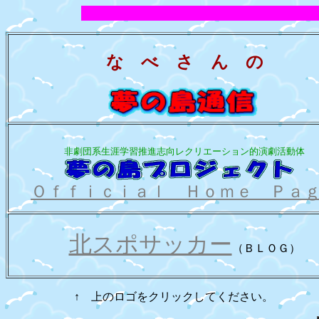
な べ さ ん の
非劇団系生涯学習推進志向レクリエーション的演劇活動体
Ｏｆｆｉｃｉａｌ Ｈｏｍｅ Ｐａ
北スポサッカー
（ＢＬＯＧ）
↑ 上のロゴをクリックしてください。