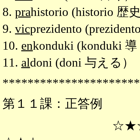
8.
pra
historio (historio 
9.
vic
prezidento (prezid
10.
en
konduki (konduki
11.
al
doni (doni 与える）
**********************
第１１課：正答例
☆★☆ 正答