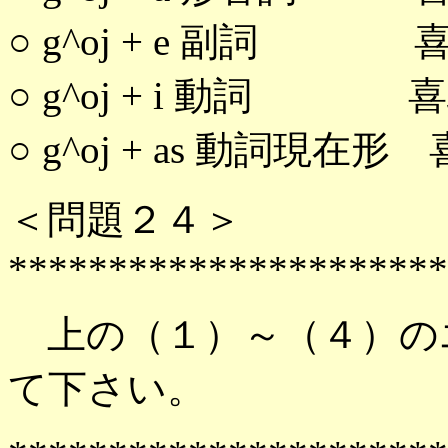
○ g^oj + e 副詞 
○ g^oj + i 動詞 
○ g^oj + as 動詞現在
＜問題２４＞
**********************
上の（１）～（４）の
て下さい。