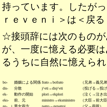
持っています。したがっ
ｒｅｖｅｎｉ＞は＜戻る
☆接頭辞には次のものが
が、一度に憶える必要は
るうちに自然に憶えられ
bo-
婚姻による関係
frato→bofrato
（兄弟→義兄
dis-
分散
j^eti→disj^eti
（投げる→投
ek-
動作の開始
plori→ekplori
（泣く→泣き
eks-
前、元
ministro→eksministro
（大臣→前大
ge-…j
男女両方
patro→gepatroj
（父→両親）