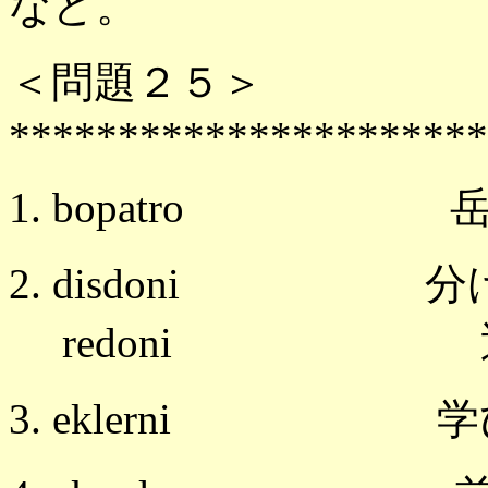
など。
＜問題２５＞
**********************
1. bopatro 
2. disdoni
redoni 返却
3. eklerni 