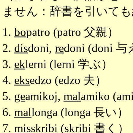
ません：辞書を引いても
1.
bo
patro (patro 父親）
2.
dis
doni,
re
doni (doni
3.
ek
lerni (lerni 学ぶ）
4.
eks
edzo (edzo 夫）
5.
ge
amikoj,
mal
amiko (a
6.
mal
longa (longa 長い）
7.
mis
skribi (skribi 書く）