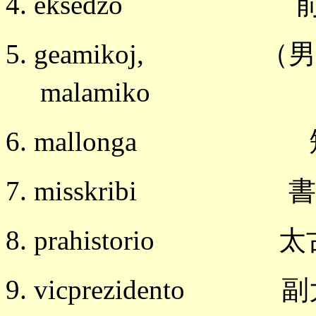
4. eksedzo 
5. geamikoj, 
malamiko
6. mallonga 
7. misskribi 
8. prahistorio
9. vicprezidento