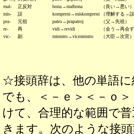
mal-
正反対
bona→malbona
（良い→悪い
mis-
誤
kompreni→miskompreni
（理解する→
pra-
元祖
patro→prapatroj
（父→先祖）
re-
再
vidi→revidi
（会う→再会
vic-
副
ministro→vicministro
（大臣→次官
☆接頭辞は、他の単語に
でも、＜－ｅ＞＜－ｏ＞
けて、合理的な範囲で普
きます。次のような接頭