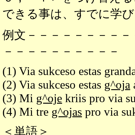
できる事は、すでに学び
例文－－－－－－－－－
－－－－－－－－－－
(1) Via sukceso estas grand
(2) Via sukceso estas
g^oja
(3) Mi
g^oje
kriis pro via s
(4) Mi tre
g^ojas
pro via su
＜単語＞