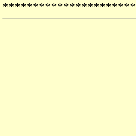
**********************