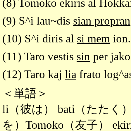
(8) Tomoko ekiris al Hokk
(9) S^i lau~dis
sian propran
(10) S^i diris al
si mem
ion.
(11) Taro vestis
sin
per jako
(12) Taro kaj
lia
frato log^a
＜単語＞
li（彼は） bati（たたく）
を）Tomoko（友子） ek