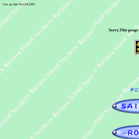
Lust up date Nov,04,2003
Sorry.This peage 
テニ