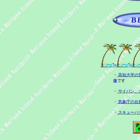
・
高知大学の
像
です
・
サイパン、
・
気象庁の台
・
スキューバ