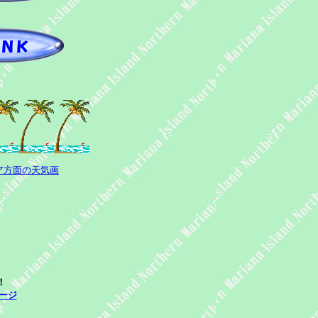
ア方面の天気画
載！
ージ