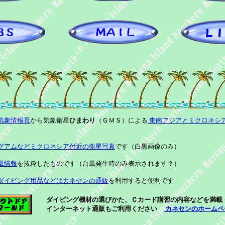
気象情報頁
から気象衛星
ひまわり
（ＧＭＳ）による
東南アジアとミクロネシ
グアムなどミクロネシア付近の衛星写真
です（白黒画像のみ）
風情報
を抜粋したものです（台風発生時のみ表示されます？）
ダイビング用品などはカネセンの通販
を利用すると便利です
ダイビング機材の選びかた、Ｃカード講習の内容などを満
インターネット通販もご利用ください
カネセンのホームペ