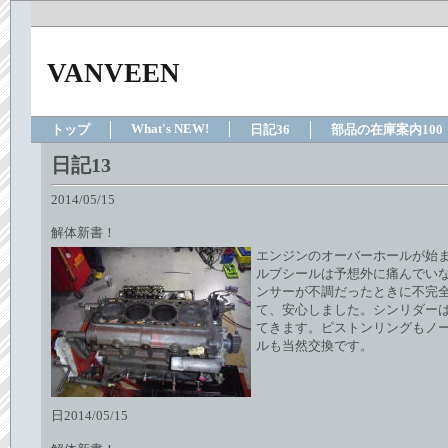
VANVEEN
What's NEW!
トップ
日記36
部品の在庫案内100
日記13
2014/05/15
解体新書！
エンジンのオーバーホールが始
ルブシールは予想外に痛んでい
ンサーが不調だったときに不完
て、安心しました。シンリダー
てきます。ピストンリングもノ
ルも当然交換です。
日2014/05/15