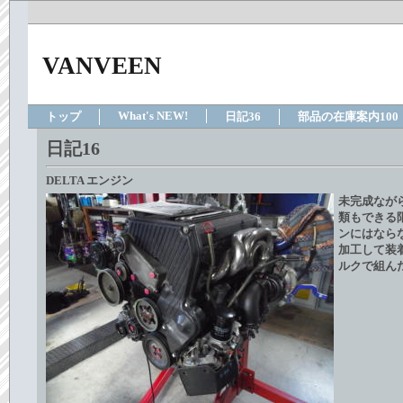
VANVEEN
What's NEW!
トップ
日記36
部品の在庫案内100
日記16
DELTA エンジン
未完成なが
類もできる
ンにはなら
加工して装
ルクで組ん