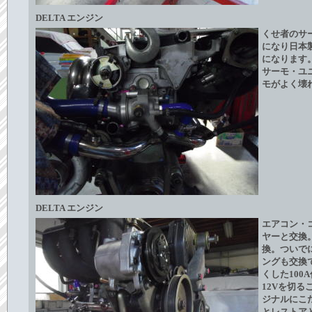
DELTA エンジン
くせ者のサ
になり日本
になります
サーモ・ユ
モがよく壊
DELTA エンジン
エアコン・
ヤーと交換
換。ついで
ングも交換
くした10
12Vを切
ジナルにこ
とレストア