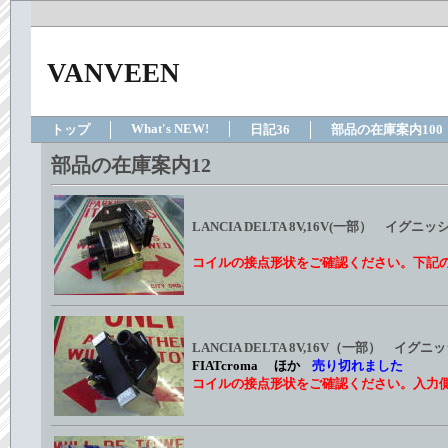
VANVEEN
What's NEW!
トップ
日記36
部品の在庫案内100
部品の在庫案内12
LANCIA DELTA 8V,16V(一部）
コイルの接点形状をご確認ください。下記
LANCIA DELTA 8V,16V（一部） 
FIATcroma ほか
売り切れました
コイルの接点形状をご確認ください。入力