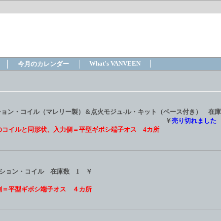
What's VANVEEN
今月のカレンダー
 イグニッション・コイル（マレリー製）＆点火モジュ-ル・キット（ベース付き） 在
￥
売り切れました
のコイルと同形状、入力側＝平型ギボシ端子オス 4カ所
イグニッション・コイル 在庫数 1 ￥
側＝平型ギボシ端子オス ４カ所