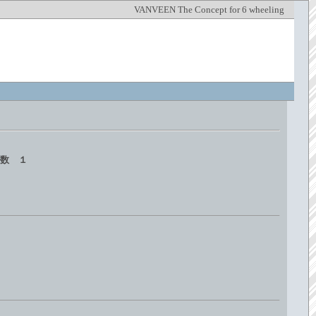
VANVEEN The Concept for 6 wheeling
庫数 １