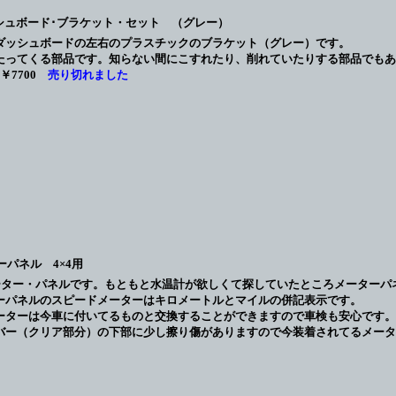
シュボード･ブラケット・セット （グレー）
用のダッシュボードの左右のプラスチックのブラケット（グレー）です。
たってくる部品です。知らない間にこすれたり、削れていたりする部品でもあ
￥7700
売り切れました
ーパネル 4×4用
メーター・パネルです。もともと水温計が欲しくて探していたところメーター
ーパネルのスピードメーターはキロメートルとマイルの併記表示です。
ーターは今車に付いてるものと交換することができますので車検も安心です。
バー（クリア部分）の下部に少し擦り傷がありますので今装着されてるメータ