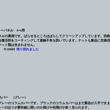
ーパネル 4×4用
ネルの裏側です。ばらせるところはばらしてクリーンアップしています。回路
点復活剤をコーティングして接触不良を防いでいます。ナットも新品に交換済
ケット類は含まれません。
￥18000
売り切れました
ムカバー （グレー）
c用のグレーのコラムカバーです。ブラックのコラムカバーはまだ新品が入手でき
レーのほうが紫外線に弱いのか焼けや色飛びが多く見られます。