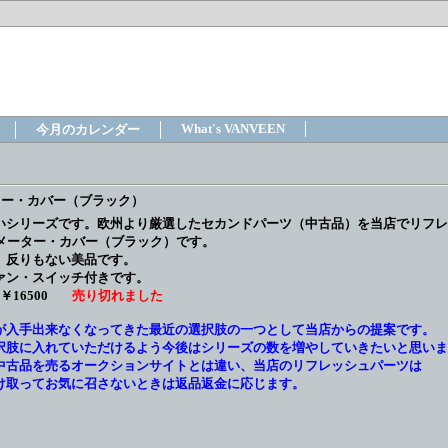
What's VANVEEN
今月のカレンダー
ーター・カバー（ブラック）
いシリーズです。欧州より厳選したセカンドパーツ（中古品）を当店でリフレ
用のメーター・カバー（ブラック）です。
、反りもない美品です。
ァン・スイッチ付きです。
￥16500
売り切れました
が入手出来なくなってきた最近の選択肢の一つとして当店からの提案です。
択肢に入れていただけるよう今後はシリーズの数を増やしていきたいと思いま
中古品を売るオークションサイトとは違い、当店のリフレッシュパーツは
け取ってお気に召さないときは返品返金に応じます。