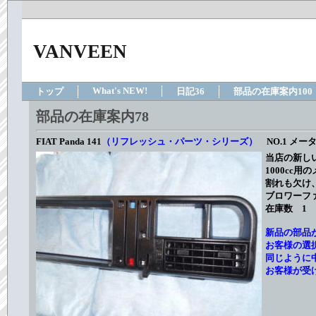
VANVEEN
What's NEW!
トップ
日記36
部品の在庫案内100
部品の在庫案内78
FIAT Panda 141
（リフレッシュ・パーツ・シリーズ）
NO.1 メ
当店の新し
1000cc
割れも欠け
ブロワーフ
在庫数 1 
新品の部品
お客様の選
同じように
お客様が受